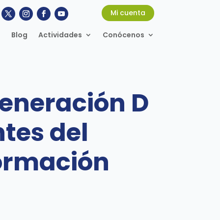
Mi cuenta
Blog
Actividades
Conócenos
Generación D
tes del
ormación