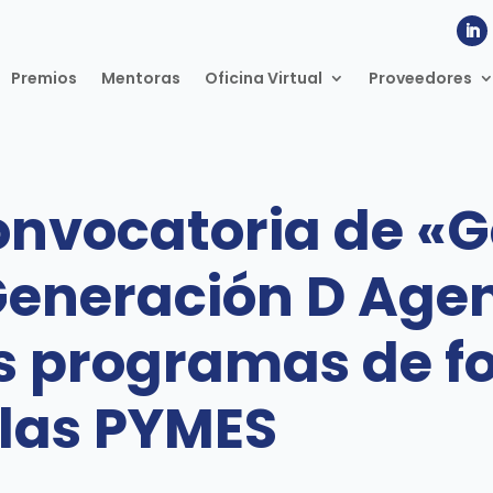
Premios
Mentoras
Oficina Virtual
Proveedores
convocatoria de «
eneración D Agen
s programas de f
 las PYMES