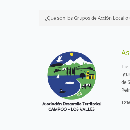
¿Qué son los Grupos de Acción Local o
As
Tie
Igu
de 
Rein
126