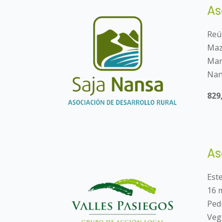
As
Reú
Maz
Man
Nan
829
As
Est
16 
Ped
Vega