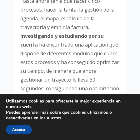
Hasta ahora tenía que hacer cinco
procesos: hacer la tarifa, la gestión de la
agenda, el mapa, el cálculo de la
trayectoria y emitir la factura.
Investigando y estudiando por su
cuenta
ha encontrado una aplicación que
dispone de diferentes módulos que cubre
estos procesos y ha conseguido optimizar
su tiempo, de manera que ahora
gestionar un trayecto le lleva 30
segundos, consiguiendo una optimización
del tiempo en un 25%. Ese ahorro de
Utilizamos cookies para ofrecerte la mejor experiencia en
tiempo ahora lo puede aprovechar para
nuestra web.
Puedes aprender más sobre qué cookies utilizamos o
buscar más clientes o incluso llegar a
desactivarlas en los
ajustes
.
acuerdo con otros taxistas con los que
Aceptar
colaborar para ofrecer un mejor servicio,