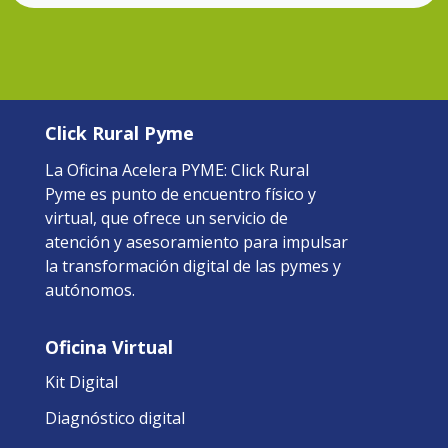
Click Rural Pyme
La Oficina Acelera PYME: Click Rural
Pyme es punto de encuentro físico y
virtual, que ofrece un servicio de
atención y asesoramiento para impulsar
la transformación digital de las pymes y
autónomos.
Oficina Virtual
Kit Digital
Diagnóstico digital