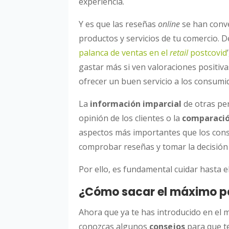
experiencia.
Y es que las reseñas
online
se han conve
productos y servicios de tu comercio. D
palanca de ventas en el
retail
postcovid
gastar más si ven valoraciones positiv
ofrecer un buen servicio a los consumi
La
información imparcial
de otras pe
opinión de los clientes o la
comparaci
aspectos más importantes que los cons
comprobar reseñas y tomar la decisión f
Por ello, es fundamental cuidar hasta e
¿Cómo sacar el máximo pa
Ahora que ya te has introducido en el
conozcas algunos
consejos
para que t