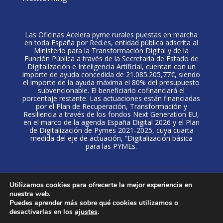
Las Oficinas Acelera pyme rurales puestas en marcha
en toda España por Red.es, entidad pública adscrita al
Ministerio para la Transformación Digital y de la
Función Pública a través de la Secretaría de Estado de
Digitalización e Inteligencia Artificial, cuentan con un
importe de ayuda concedida de 21.085.205,77€, siendo
el importe de la ayuda máxima el 80% del presupuesto
subvencionable. El beneficiario cofinanciará el
porcentaje restante. Las actuaciones están financiadas
por el Plan de Recuperación, Transformación y
Resiliencia a través de los fondos Next Generation EU,
en el marco de la agenda España Digital 2026 y el Plan
de Digitalización de Pymes 2021-2025, cuya cuarta
medida del eje de actuación, “Digitalización básica
para las PYMEs.
Política de privacidad
·
Aviso Legal
·
Politica de
Utilizamos cookies para ofrecerte la mejor experiencia en
cookies
nuestra web.
Puedes aprender más sobre qué cookies utilizamos o
desactivarlas en los
ajustes
.
Todos los derechos reservados