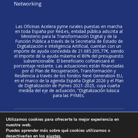
Networking
Las Oficinas Acelera pyme rurales puestas en marcha
en toda España por Red.es, entidad pública adscrita al
Ministerio para la Transformación Digital y de la
Función Pública a través de la Secretaría de Estado de
Digitalización e Inteligencia Artificial, cuentan con un
importe de ayuda concedida de 21.085.205,77€, siendo
el importe de la ayuda máxima el 80% del presupuesto
subvencionable. El beneficiario cofinanciará el
porcentaje restante. Las actuaciones están financiadas
por el Plan de Recuperación, Transformación y
Resiliencia a través de los fondos Next Generation EU,
en el marco de la agenda España Digital 2026 y el Plan
de Digitalización de Pymes 2021-2025, cuya cuarta
medida del eje de actuación, “Digitalización básica
para las PYMEs.
Política de privacidad
·
Aviso Legal
·
Politica de
Utilizamos cookies para ofrecerte la mejor experiencia en
cookies
nuestra web.
Puedes aprender más sobre qué cookies utilizamos o
desactivarlas en los
ajustes
.