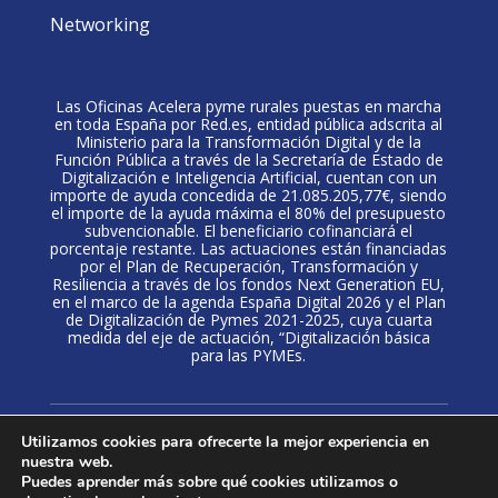
Networking
Las Oficinas Acelera pyme rurales puestas en marcha
en toda España por Red.es, entidad pública adscrita al
Ministerio para la Transformación Digital y de la
Función Pública a través de la Secretaría de Estado de
Digitalización e Inteligencia Artificial, cuentan con un
importe de ayuda concedida de 21.085.205,77€, siendo
el importe de la ayuda máxima el 80% del presupuesto
subvencionable. El beneficiario cofinanciará el
porcentaje restante. Las actuaciones están financiadas
por el Plan de Recuperación, Transformación y
Resiliencia a través de los fondos Next Generation EU,
en el marco de la agenda España Digital 2026 y el Plan
de Digitalización de Pymes 2021-2025, cuya cuarta
medida del eje de actuación, “Digitalización básica
para las PYMEs.
Política de privacidad
·
Aviso Legal
·
Politica de
Utilizamos cookies para ofrecerte la mejor experiencia en
cookies
nuestra web.
Puedes aprender más sobre qué cookies utilizamos o