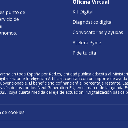
Oficina Virtual
Kit Digital
 es punto de
ervicio de
Diagnóstico digital
a
Convocatorias y ayudas
tónomos.
Acelera Pyme
Pide tu cita
rcha en toda España por Red.es, entidad pública adscrita al Ministeri
igitalización e Inteligencia Artificial, cuentan con un importe de ayu
vencionable. El beneficiario cofinanciará el porcentaje restante. La
ravés de los fondos Next Generation EU, en el marco de la agenda Esp
5, cuya cuarta medida del eje de actuación, “Digitalización básica 
a de cookies